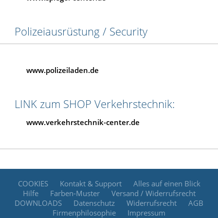
Polizeiausrüstung / Security
www.polizeiladen.de
LINK zum SHOP Verkehrstechnik:
www.verkehrstechnik-center.de
COOKIES
Kontakt & Support
Alles auf einen Blick
Hilfe
Farben-Muster
Versand / Widerrufsrecht
DOWNLOADS
Datenschutz
Widerrufsrecht
AGB
Firmenphilosophie
Impressum